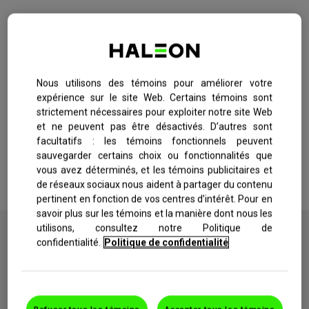
IMMUNITÉ+ SUPER ORANGE
ACHETER MAINTENANT
IMMUNITÉ+ FRAMBOISE
Nous utilisons des témoins pour améliorer votre
IMMUNITÉ+ BLEUET-AÇAI
expérience sur le site Web. Certains témoins sont
strictement nécessaires pour exploiter notre site Web
OBTENIR UN COUPON
IMMUNITÉ+ GUMMIES – SUPER ORANGE
et ne peuvent pas être désactivés. D’autres sont
facultatifs : les témoins fonctionnels peuvent
GUMMIES
sauvegarder certains choix ou fonctionnalités que
Emergen-C : une délicieuse et pétillante façon de commencer
vous avez déterminés, et les témoins publicitaires et
votre journée!
CRISTAUX EMERGEN-C
de réseaux sociaux nous aident à partager du contenu
pertinent en fonction de vos centres d’intérêt. Pour en
CRISTAUX EMERGEN-C – SOUTIEN IMMUNITAIRE
savoir plus sur les témoins et la manière dont nous les
utilisons, consultez notre Politique de
CRISTAUX – ORANGE (ADULTES)
confidentialité.
Politique de confidentialité
IMMUNITÉ
CRISTAUX – FRAISE (ADULTES)
(PRÉVENTION)
Peut aider à prévenir le rhume chez ceux qui
vivent un stress physique.