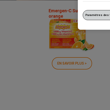
Emergen-C Super
Paramètres des
orange
EN SAVOIR PLUS >