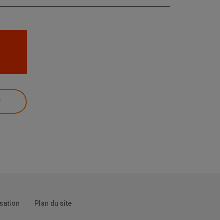
T
isation
Plan du site