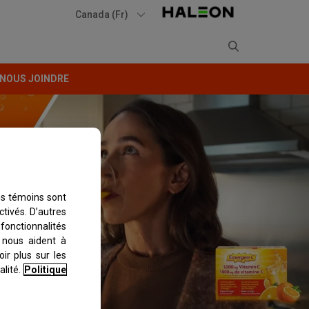
Canada (Fr)
NOUS JOINDRE
RE
CRISTAUX EMERGEN-C – SOUTIEN IMMUNITAIRE
ns témoins sont
tivés. D’autres
fonctionnalités
 nous aident à
ir plus sur les
lité.
Politique