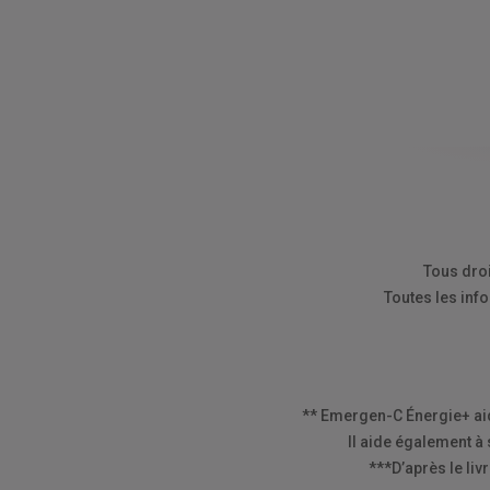
Tous dro
Toutes les inf
** Emergen-C Énergie+ aide
Il aide également à
***D’après le liv